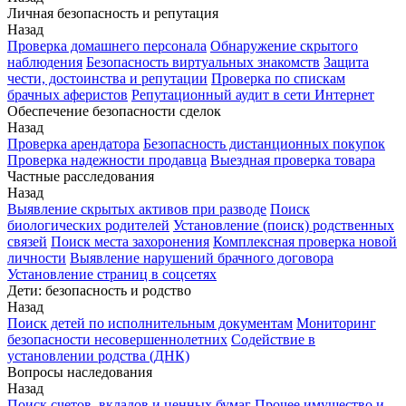
Личная безопасность и репутация
Назад
Проверка домашнего персонала
Обнаружение скрытого
наблюдения
Безопасность виртуальных знакомств
Защита
чести, достоинства и репутации
Проверка по спискам
брачных аферистов
Репутационный аудит в сети Интернет
Обеспечение безопасности сделок
Назад
Проверка арендатора
Безопасность дистанционных покупок
Проверка надежности продавца
Выездная проверка товара
Частные расследования
Назад
Выявление скрытых активов при разводе
Поиск
биологических родителей
Установление (поиск) родственных
связей
Поиск места захоронения
Комплексная проверка новой
личности
Выявление нарушений брачного договора
Установление страниц в соцсетях
Дети: безопасность и родство
Назад
Поиск детей по исполнительным документам
Мониторинг
безопасности несовершеннолетних
Содействие в
установлении родства (ДНК)
Вопросы наследования
Назад
Поиск счетов, вкладов и ценных бумаг
Прочее имущество и