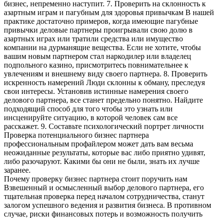
бизнес, непременно наступит. 7. Проверить на склонность к
азартным играм и пагубным для здоровья привычкам В нашей
практике достаточно примеров, когда имеющие пагубные
привычки деловые партнеры проигрывали свою долю в
азартных играх или тратили средства или имущество
компании на дурманящие вещества. Если не хотите, чтобы
вашим новым партнером стал наркодилер или владелец
подпольного казино, присмотритесь повнимательнее к
увлечениям и внешнему виду своего партнера. 8. Проверить
искренность намерений Люди склонны к обману, преследуя
свои интересы. Установив истинные намерения своего
делового партнера, все станет предельно понятно. Найдите
подходящий способ для того чтобы это узнать или
инсценируйте ситуацию, в которой человек сам все
расскажет. 9. Составьте психологический портрет личности
Проверка потенциального бизнес партнера
профессиональным профайлером может дать вам весьма
неожиданные результаты, которые вас либо приятно удивят,
либо разочаруют. Какими бы они не были, знать их лучше
заранее.
Почему проверку бизнес партнера стоит поручить нам
Взвешенный и осмысленный выбор делового партнера, его
тщательная проверка перед началом сотрудничества, станут
залогом успешного ведения и развития бизнеса. В противном
случае, риски финансовых потерь и возможность получить