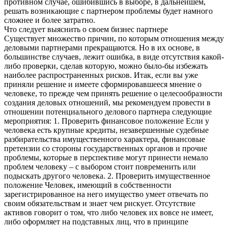
противном случае, ошибившись в выборе, в дальнейшем,
решать возникающие с партнером проблемы будет намного
сложнее и более затратно.
Что следует выяснить о своем бизнес партнере
Существует множество причин, по которым отношения между
деловыми партнерами прекращаются. Но в их основе, в
большинстве случаев, лежит ошибка, в виде отсутствия какой-
либо проверки, сделав которую, можно было-бы избежать
наиболее распространенных рисков. Итак, если вы уже
приняли решение и имеете сформировавшееся мнение о
человеке, то прежде чем принять решение о целесообразности
создания деловых отношений, мы рекомендуем провести в
отношении потенциального делового партнера следующие
мероприятия: 1. Проверить финансовое положение Если у
человека есть крупные кредиты, незавершенные судебные
разбирательства имущественного характера, финансовые
претензии со стороны государственных органов и прочие
проблемы, которые в перспективе могут принести немало
проблем человеку – с выбором стоит повременить или
подыскать другого человека. 2. Проверить имущественное
положение Человек, имеющий в собственности
зарегистрированное на него имущество умеет отвечать по
своим обязательствам и знает чем рискует. Отсутствие
активов говорит о том, что либо человек их вовсе не имеет,
либо оформляет на подставных лиц, что в принципе