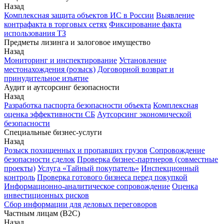
Назад
Комплексная защита объектов ИС в России
Выявление
контрафакта в торговых сетях
Фиксирование факта
использования ТЗ
Предметы лизинга и залоговое имущество
Назад
Мониторинг и инспектирование
Установление
местонахождения (розыск)
Договорной возврат и
принудительное изъятие
Аудит и аутсорсинг безопасности
Назад
Разработка паспорта безопасности объекта
Комплексная
оценка эффективности СБ
Аутсорсинг экономической
безопасности
Специальные бизнес-услуги
Назад
Розыск похищенных и пропавших грузов
Сопровождение
безопасности сделок
Проверка бизнес-партнеров (совместные
проекты)
Услуга «Тайный покупатель»
Инспекционный
контроль
Проверка готового бизнеса перед покупкой
Информационно-аналитическое сопровождение
Оценка
инвестиционных рисков
Сбор информации для деловых переговоров
Частным лицам (B2C)
Назад