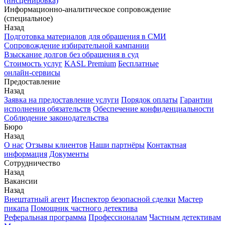
(инсценировка)
Информационно-аналитическое сопровождение
(специальное)
Назад
Подготовка материалов для обращения в СМИ
Сопровождение избирательной кампании
Взыскание долгов без обращения в суд
Стоимость услуг
KASL Premium
Бесплатные
онлайн-сервисы
Предоставление
Назад
Заявка на предоставление услуги
Порядок оплаты
Гарантии
исполнения обязательств
Обеспечение конфиденциальности
Соблюдение законодательства
Бюро
Назад
О нас
Отзывы клиентов
Наши партнёры
Контактная
информация
Документы
Сотрудничество
Назад
Вакансии
Назад
Внештатный агент
Инспектор безопасной сделки
Мастер
пикапа
Помощник частного детектива
Реферальная программа
Профессионалам
Частным детективам