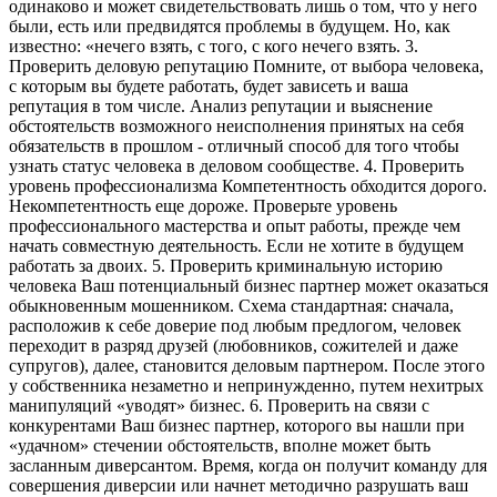
одинаково и может свидетельствовать лишь о том, что у него
были, есть или предвидятся проблемы в будущем. Но, как
известно: «нечего взять, с того, с кого нечего взять. 3.
Проверить деловую репутацию Помните, от выбора человека,
с которым вы будете работать, будет зависеть и ваша
репутация в том числе. Анализ репутации и выяснение
обстоятельств возможного неисполнения принятых на себя
обязательств в прошлом - отличный способ для того чтобы
узнать статус человека в деловом сообществе. 4. Проверить
уровень профессионализма Компетентность обходится дорого.
Некомпетентность еще дороже. Проверьте уровень
профессионального мастерства и опыт работы, прежде чем
начать совместную деятельность. Если не хотите в будущем
работать за двоих. 5. Проверить криминальную историю
человека Ваш потенциальный бизнес партнер может оказаться
обыкновенным мошенником. Схема стандартная: сначала,
расположив к себе доверие под любым предлогом, человек
переходит в разряд друзей (любовников, сожителей и даже
супругов), далее, становится деловым партнером. После этого
у собственника незаметно и непринужденно, путем нехитрых
манипуляций «уводят» бизнес. 6. Проверить на связи с
конкурентами Ваш бизнес партнер, которого вы нашли при
«удачном» стечении обстоятельств, вполне может быть
засланным диверсантом. Время, когда он получит команду для
совершения диверсии или начнет методично разрушать ваш