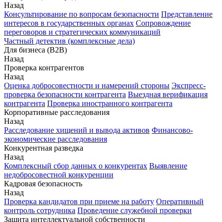
Назад
Консультирование по вопросам безопасности
Представление
интересов в государственных органах
Сопровождение
переговоров и стратегических коммуникаций
Частный детектив (комплексные дела)
Для бизнеса (B2B)
Назад
Проверка контрагентов
Назад
Оценка добросовестности и намерений стороны
Экспресс-
проверка безопасности контрагента
Выездная верификация
контрагента
Проверка иностранного контрагента
Корпоративные расследования
Назад
Расследование хищений и вывода активов
Финансово-
экономические расследования
Конкурентная разведка
Назад
Комплексный сбор данных о конкурентах
Выявление
недобросовестной конкуренции
Кадровая безопасность
Назад
Проверка кандидатов при приеме на работу
Оперативный
контроль сотрудника
Проведение служебной проверки
Защита интеллектуальной собственности