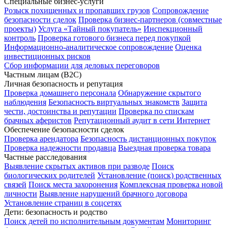
Специальные бизнес-услуги
Розыск похищенных и пропавших грузов
Сопровождение
безопасности сделок
Проверка бизнес-партнеров (совместные
проекты)
Услуга «Тайный покупатель»
Инспекционный
контроль
Проверка готового бизнеса перед покупкой
Информационно-аналитическое сопровождение
Оценка
инвестиционных рисков
Сбор информации для деловых переговоров
Частным лицам (B2C)
Личная безопасность и репутация
Проверка домашнего персонала
Обнаружение скрытого
наблюдения
Безопасность виртуальных знакомств
Защита
чести, достоинства и репутации
Проверка по спискам
брачных аферистов
Репутационный аудит в сети Интернет
Обеспечение безопасности сделок
Проверка арендатора
Безопасность дистанционных покупок
Проверка надежности продавца
Выездная проверка товара
Частные расследования
Выявление скрытых активов при разводе
Поиск
биологических родителей
Установление (поиск) родственных
связей
Поиск места захоронения
Комплексная проверка новой
личности
Выявление нарушений брачного договора
Установление страниц в соцсетях
Дети: безопасность и родство
Поиск детей по исполнительным документам
Мониторинг