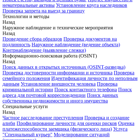
нематериальные активы
Установление круга наследников
Проверка запрета на выезд за границу
Технологии и методы
Назад
Наружное наблюдение и технические мероприятия
Назад
Проведение сбора образцов
Проверка документов на
подлинность
Наружное наблюдение (ведение объекта)
Контрнаблюдение (выявление слежки)
Информационно-поисковая работа (OSINT)
Назад
Поиск данных в открытых источниках (OSINT-разведка)
Проверка достоверности информации и источника
Проверка
семейного положения
Идентификация личности по неполным
данным
Установление внешности человека
Проверка
криминальной истории
Поиск контактного телефона
Поиск
адреса для почтовой корреспонденции
Поиск данных
собственника недвижимости и иного имущества
Специальные услуги
Назад
Частное расследование преступления
Проверка и создание
алиби
Профилирование личности для оценки рисков
Оценка
платежеспособности заемщика (физического лица)
Услуга
"Специальный курьер"
Моделирование ситуаций