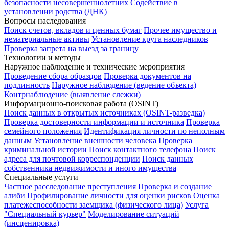
безопасности несовершеннолетних
Содействие в
установлении родства (ДНК)
Вопросы наследования
Поиск счетов, вкладов и ценных бумаг
Прочее имущество и
нематериальные активы
Установление круга наследников
Проверка запрета на выезд за границу
Технологии и методы
Наружное наблюдение и технические мероприятия
Проведение сбора образцов
Проверка документов на
подлинность
Наружное наблюдение (ведение объекта)
Контрнаблюдение (выявление слежки)
Информационно-поисковая работа (OSINT)
Поиск данных в открытых источниках (OSINT-разведка)
Проверка достоверности информации и источника
Проверка
семейного положения
Идентификация личности по неполным
данным
Установление внешности человека
Проверка
криминальной истории
Поиск контактного телефона
Поиск
адреса для почтовой корреспонденции
Поиск данных
собственника недвижимости и иного имущества
Специальные услуги
Частное расследование преступления
Проверка и создание
алиби
Профилирование личности для оценки рисков
Оценка
платежеспособности заемщика (физического лица)
Услуга
"Специальный курьер"
Моделирование ситуаций
(инсценировка)