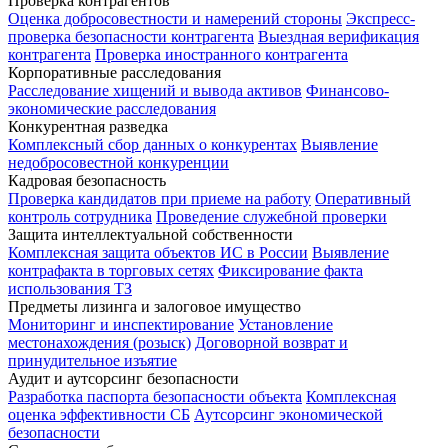
Проверка контрагентов
Оценка добросовестности и намерений стороны
Экспресс-
проверка безопасности контрагента
Выездная верификация
контрагента
Проверка иностранного контрагента
Корпоративные расследования
Расследование хищений и вывода активов
Финансово-
экономические расследования
Конкурентная разведка
Комплексный сбор данных о конкурентах
Выявление
недобросовестной конкуренции
Кадровая безопасность
Проверка кандидатов при приеме на работу
Оперативный
контроль сотрудника
Проведение служебной проверки
Защита интеллектуальной собственности
Комплексная защита объектов ИС в России
Выявление
контрафакта в торговых сетях
Фиксирование факта
использования ТЗ
Предметы лизинга и залоговое имущество
Мониторинг и инспектирование
Установление
местонахождения (розыск)
Договорной возврат и
принудительное изъятие
Аудит и аутсорсинг безопасности
Разработка паспорта безопасности объекта
Комплексная
оценка эффективности СБ
Аутсорсинг экономической
безопасности