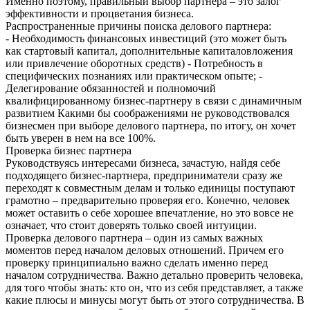
Именно поэтому, правильный выбор партнера – это залог
эффективности и процветания бизнеса.
Распространенные причины поиска делового партнера:
- Необходимость финансовых инвестиций (это может быть
как стартовый капитал, дополнительные капиталовложения
или привлечение оборотных средств) - Потребность в
специфических познаниях или практическом опыте; -
Делегирование обязанностей и полномочий
квалифицированному бизнес-партнеру в связи с динамичным
развитием Какими бы соображениями не руководствовался
бизнесмен при выборе делового партнера, по итогу, он хочет
быть уверен в нем на все 100%.
Проверка бизнес партнера
Руководствуясь интересами бизнеса, зачастую, найдя себе
подходящего бизнес-партнера, предприниматели сразу же
переходят к совместным делам и только единицы поступают
грамотно – предварительно проверяя его. Конечно, человек
может оставить о себе хорошее впечатление, но это вовсе не
означает, что стоит доверять только своей интуиции.
Проверка делового партнера – один из самых важных
моментов перед началом деловых отношений. Причем его
проверку принципиально важно сделать именно перед
началом сотрудничества. Важно детально проверить человека,
для того чтобы знать: кто он, что из себя представляет, а также
какие плюсы и минусы могут быть от этого сотрудничества. В